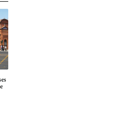
ses
de