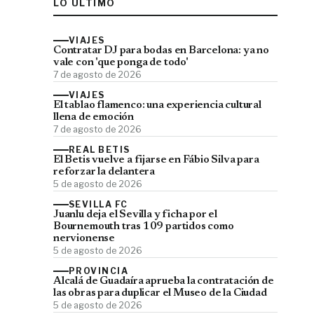
LO ÚLTIMO
VIAJES
Contratar DJ para bodas en Barcelona: ya no
vale con 'que ponga de todo'
7 de agosto de 2026
VIAJES
El tablao flamenco: una experiencia cultural
llena de emoción
7 de agosto de 2026
REAL BETIS
El Betis vuelve a fijarse en Fábio Silva para
reforzar la delantera
5 de agosto de 2026
SEVILLA FC
Juanlu deja el Sevilla y ficha por el
Bournemouth tras 109 partidos como
nervionense
5 de agosto de 2026
PROVINCIA
Alcalá de Guadaíra aprueba la contratación de
las obras para duplicar el Museo de la Ciudad
5 de agosto de 2026