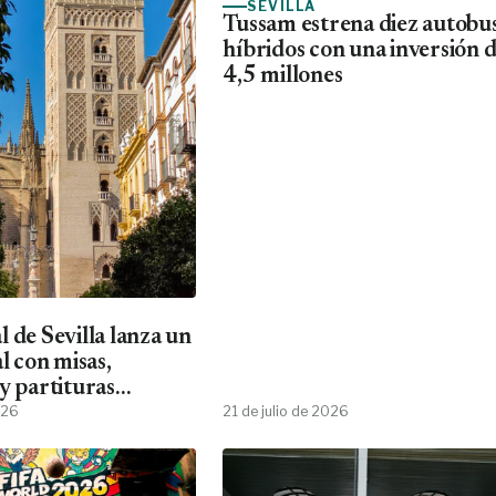
SEVILLA
Tussam estrena diez autobu
híbridos con una inversión 
4,5 millones
 de Sevilla lanza un
al con misas,
y partituras
es
026
21 de julio de 2026