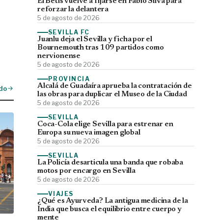
El Betis vuelve a fijarse en Fábio Silva para
reforzar la delantera
5 de agosto de 2026
SEVILLA FC
Juanlu deja el Sevilla y ficha por el
Bournemouth tras 109 partidos como
nervionense
5 de agosto de 2026
PROVINCIA
Alcalá de Guadaíra aprueba la contratación de
do
las obras para duplicar el Museo de la Ciudad
5 de agosto de 2026
SEVILLA
Coca-Cola elige Sevilla para estrenar en
Europa su nueva imagen global
5 de agosto de 2026
SEVILLA
La Policía desarticula una banda que robaba
motos por encargo en Sevilla
5 de agosto de 2026
VIAJES
¿Qué es Ayurveda? La antigua medicina de la
India que busca el equilibrio entre cuerpo y
mente