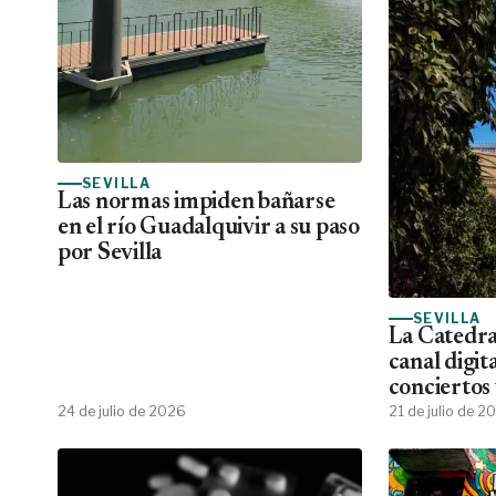
SEVILLA
Las normas impiden bañarse
en el río Guadalquivir a su paso
por Sevilla
SEVILLA
La Catedral
canal digit
conciertos 
24 de julio de 2026
descargabl
21 de julio de 2