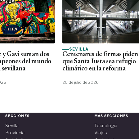
SEVILLA
z y Gavi suman dos
Centenares de firmas piden
mpeones del mundo
que Santa Justa sea refugio
 sevillana
climático en la reforma
2026
20 de julio de 2026
SECCIONES
MÁS SECCIONES
Sevilla
Tecnología
Provincia
Viajes