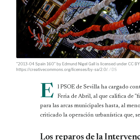
"2013-04 Spain 160" by Edmund Nigel Gall is licensed under CC BY-SA
https://creativecommons.org/licenses/by-sa/2.0/.
/ DS
E
l PSOE de Sevilla ha cargado cont
Feria de Abril, al que califica de
para las arcas municipales hasta, al men
criticado la operación urbanística que, 
Los reparos de la Interven