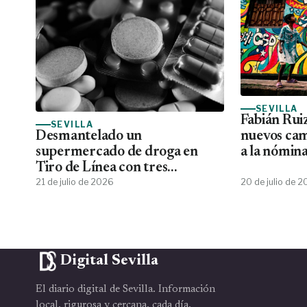
SEVILLA
Fabián Rui
SEVILLA
nuevos ca
Desmantelado un
a la nómina
supermercado de droga en
Tiro de Línea con tres
detenidos
21 de julio de 2026
20 de julio de 
Digital Sevilla
El diario digital de Sevilla. Información
local, rigurosa y cercana, cada día.