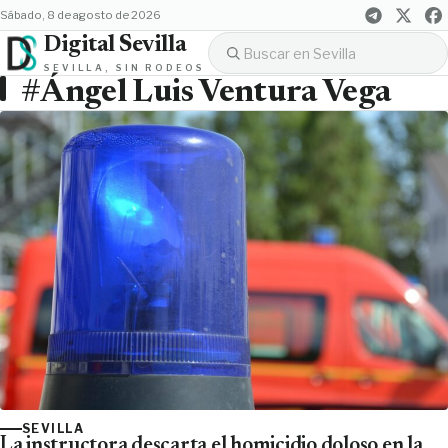
sábado, 8 de agosto de 2026
Digital Sevilla
SEVILLA, SIN RODEOS
#Ángel Luis Ventura Vega
SEVILLA
La instructora descarta el homicidio doloso en la