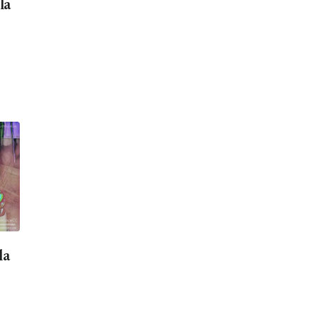
la
la