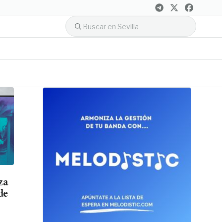
za
de