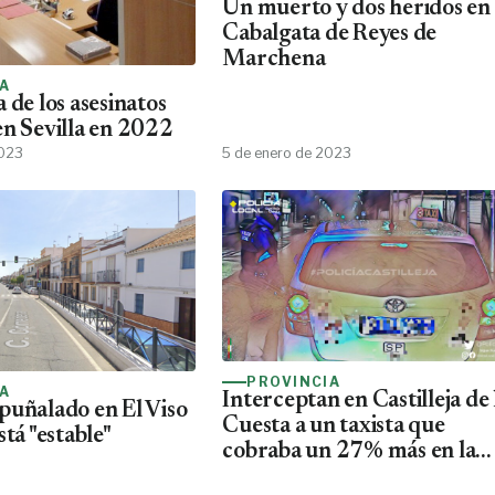
Un muerto y dos heridos en 
Cabalgata de Reyes de
Marchena
IA
 de los asesinatos
en Sevilla en 2022
2023
5 de enero de 2023
PROVINCIA
IA
Interceptan en Castilleja de 
puñalado en El Viso
Cuesta a un taxista que
stá "estable"
cobraba un 27% más en la
bajada de bandera