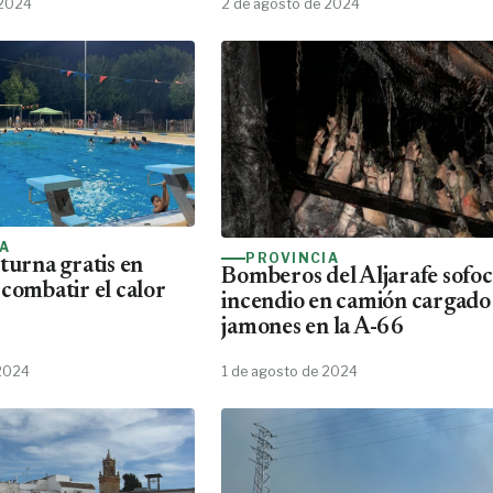
 2024
2 de agosto de 2024
IA
PROVINCIA
turna gratis en
Bomberos del Aljarafe sofo
 combatir el calor
incendio en camión cargado
jamones en la A-66
 2024
1 de agosto de 2024