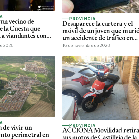
IA
PROVINCIA
 un vecino de
Desaparece la cartera y el
de la Cuesta que
móvil de un joven que murió
a viandantes con
un accidente de tráfico en
Alcalá de Guadaíra
de 2020
16 de noviembre de 2020
IA
PROVINCIA
a de vivir un
ACCIONA Movilidad retir
nto perimetral en
sus motos de Castilleja de la