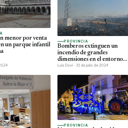
IA
n menor por venta
PROVINCIA
n un parque infantil
Bomberos extinguen un
na
incendio de grandes
dimensiones en el entorno
 2024
comercial de Gines
Luis Dovi - 31 de julio de 2024
PROVINCIA