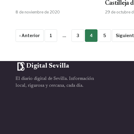
Castilleja
8 de noviembre de 2020
29 de octubre 
‹ Anterior
1
…
3
4
5
Siguient
Digital Sevilla
El diario digital de Sevilla. Información
local, rigurosa y cercana, cada día.