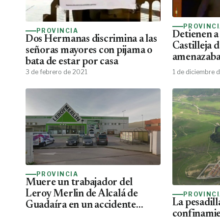
PROVINC
PROVINCIA
Detienen a
Dos Hermanas discrimina a las
Castilleja 
señoras mayores con pijama o
amenazaba 
bata de estar por casa
un hacha
3 de febrero de 2021
1 de diciembre 
PROVINCIA
Muere un trabajador del
Leroy Merlin de Alcalá de
PROVINC
La pesadill
Guadaíra en un accidente
confinamie
laboral