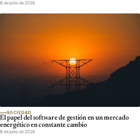
Clínicos Demanda y No Encuentra
8 de junio de 2026
SOCIEDAD
El papel del software de gestión en un mercado
energético en constante cambio
8 de junio de 2026