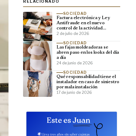
RELACIONADO
SOCIEDAD
Factura electrónica y Ley
Antifraude en el nuevo
control de la actividad
empresarial
2 de julio de 2026
SOCIEDAD
Las fajas moldeadoras se
abren paso en los looks del día
a día
24 de junio de 2026
SOCIEDAD
Qué responsabilidad tiene el
instalador en caso de siniestro
por mala instalación
17 de junio de 2026