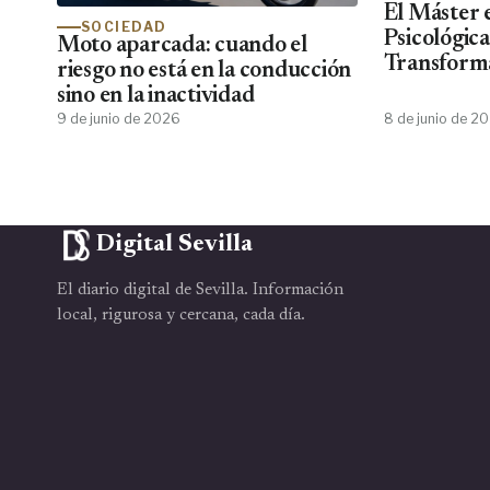
El Máster 
SOCIEDAD
Psicológic
Moto aparcada: cuando el
Transforma
riesgo no está en la conducción
Psiko Apre
sino en la inactividad
de Psicólog
9 de junio de 2026
8 de junio de 2
Centros Cl
No Encuen
Digital Sevilla
El diario digital de Sevilla. Información
local, rigurosa y cercana, cada día.