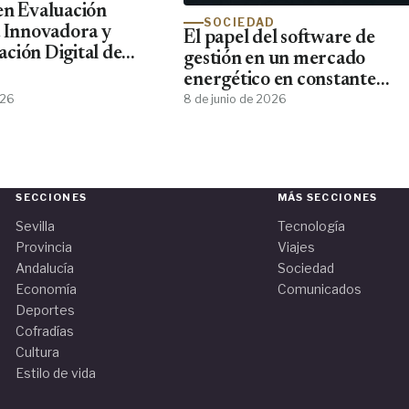
en Evaluación
SOCIEDAD
a Innovadora y
El papel del software de
ción Digital de
gestión en un mercado
nde Forma al Perfil
energético en constante
o que el 87% de los
cambio
026
8 de junio de 2026
ínicos Demanda y
tra
SECCIONES
MÁS SECCIONES
Sevilla
Tecnología
Provincia
Viajes
Andalucía
Sociedad
Economía
Comunicados
Deportes
Cofradías
Cultura
Estilo de vida