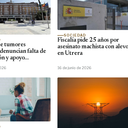
SOCIEDAD
Fiscalía pide 25 años por
D
de tumores
asesinato machista con alevo
 denuncian falta de
en Utrera
ón y apoyo
2026
16 de junio de 2026
D