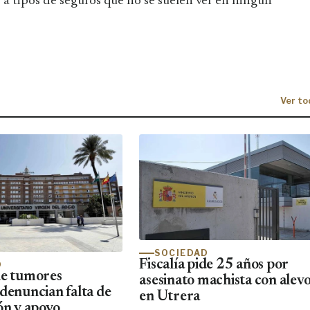
a tipos de seguros que no se suelen ver en ningún
Ver to
SOCIEDAD
Fiscalía pide 25 años por
D
de tumores
asesinato machista con alevo
 denuncian falta de
en Utrera
ón y apoyo