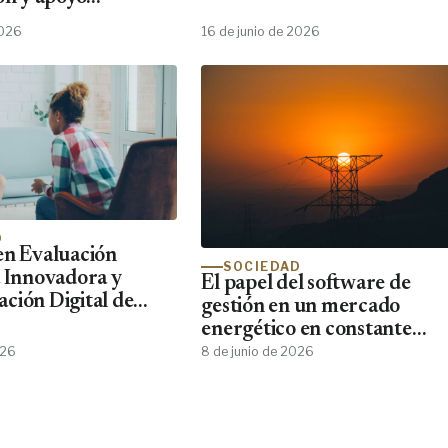
2026
16 de junio de 2026
D
en Evaluación
SOCIEDAD
a Innovadora y
El papel del software de
ción Digital de
gestión en un mercado
nde Forma al Perfil
energético en constante
o que el 87% de los
cambio
026
8 de junio de 2026
ínicos Demanda y
tra