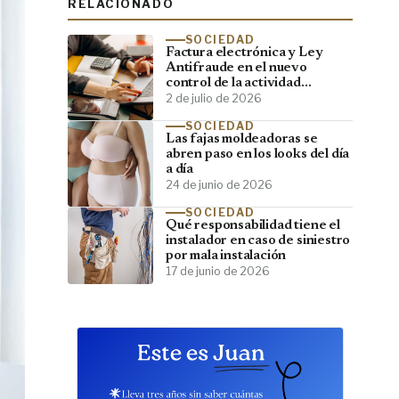
RELACIONADO
SOCIEDAD
Factura electrónica y Ley
Antifraude en el nuevo
control de la actividad
empresarial
2 de julio de 2026
SOCIEDAD
Las fajas moldeadoras se
abren paso en los looks del día
a día
24 de junio de 2026
SOCIEDAD
Qué responsabilidad tiene el
instalador en caso de siniestro
por mala instalación
17 de junio de 2026