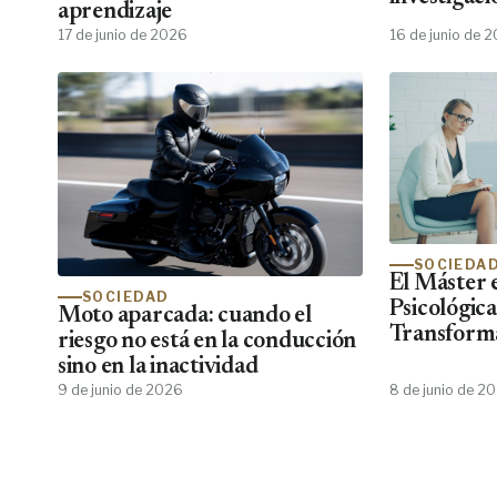
aprendizaje
emocional
17 de junio de 2026
16 de junio de 
SOCIEDA
El Máster 
SOCIEDAD
Psicológic
Moto aparcada: cuando el
Transforma
riesgo no está en la conducción
Psiko Apre
sino en la inactividad
de Psicólog
9 de junio de 2026
8 de junio de 2
Centros Cl
No Encuen