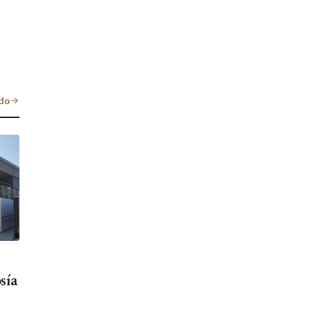
do
sía