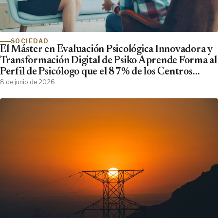
SOCIEDAD
El Máster en Evaluación Psicológica Innovadora y
Transformación Digital de Psiko Aprende Forma al
Perfil de Psicólogo que el 87% de los Centros
Clínicos Demanda y No Encuentra
8 de junio de 2026