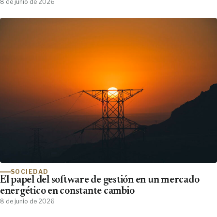
Clínicos Demanda y No Encuentra
8 de junio de 2026
SOCIEDAD
El papel del software de gestión en un mercado
energético en constante cambio
8 de junio de 2026