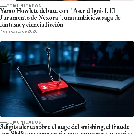
COMUNICADOS
Yamo Howlett debuta con ´Astrid Ignis I. El
Juramento de Néxora´, una ambiciosa saga de
fantasía y ciencia ficción
7 de agosto de 2026
COMUNICADOS
3digits alerta sobre el auge del smishing, el fraude