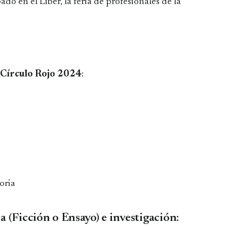
do en el Liber, la feria de profesionales de la
 Círculo Rojo 2024
:
oria
a (Ficción o Ensayo) e investigación: