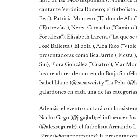
libre de las 1400 disponibles. Nombres 
cantante Verónica Romero; el futbolista J
Bea"), Patricia Montero ("El don de Alba")
("Entrevías"), Nerea Camacho ("Camino"),
Fortaleza"), Elisabeth Larena ("La que se
José Ballesta ("El bola"), Alba Rico ("Vio
presentadoras como Bea Jarrín ("Fiesta")
Sur), Flora González ("Cuatro"), Mar Mont
los creadores de contenido Borja Sanféli
Isabel Llano (@isasaweis) y "La Pelo" (@l
galardones en cada una de las categorías
Además, el evento contará con la asisten
Nacho Gago (@jigajbd); el influencer Jos
(@alexseguralr), el futbolista Armando L
Pérez (@jorgeperezdiez); la presentadora