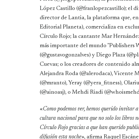
López Castillo (@franlopezcastillo); el d
director de Lantia, la plataforma que, en
Editorial Planeta), comercializa en exclus
Círculo Rojo; la cantante Mar Hernández;
más importante del mundo "Publishers W
(@gustavogonzalves) y Diego Plaza (@pla
Cuevas; o los creadores de contenido al
Alejandra Roda (@alerodaca), Vicente 
(@mranto), Yeray (@yera_fitness), Olari
(@ainoasj), o Mehdi Riadi (@whoismehdi)
«
Como podemos ver, hemos querido invitar a p
cultura nacional para que no solo los libros n
Círculo Rojo gracias a que han querido publi
difusión esta noche
», afirma Raquel Escánez