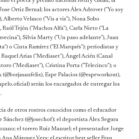
como el poeta y premio nacional Redry Galán; la
ose Ortiz Bernal; los actores Álex Adrover ("Yo soy
, Alberto Velasco ("Vis a vis"), Nona Sobo
 Raúl Tejón ("Machos Alfa"), Carla Nieto ("La
 avecina"), Silvia Marty ("Un paso adelante"), Juan
leta") o Cinta Ramírez ("El Marqués"); periodistas y
, Raquel Arias ("Mediaset"), Ángel Acién (Canal
oro ("Mediaset"), Cristina Porta ("Telecinco"); o
x (@borjasanfelix), Espe Palacios (@espeworkout),
apelo.oficial) serán los encargados de entregar los
.
cia de otros rostros conocidos como el educador
e Sánchez (@josechof); el deportista Álex Segura
ozano; el torero Ruiz Manuel; el presentador Jorge
 Ana Márquez Vera; el escritor best seller Fran