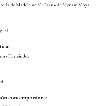
 historia de Madeleine McCaan» de Myriam Moya
h
guel
ica:
arina Hernández
o
od
cción contemporánea: