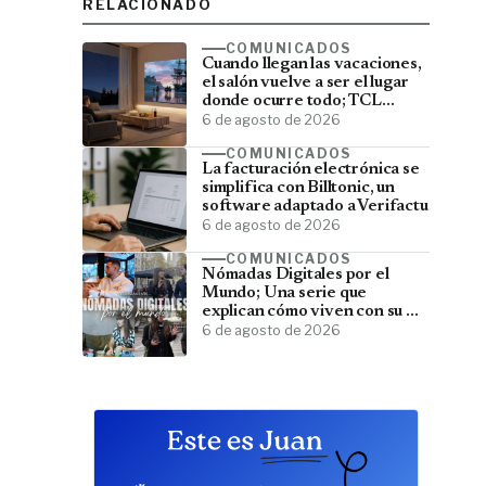
RELACIONADO
COMUNICADOS
Cuando llegan las vacaciones,
el salón vuelve a ser el lugar
donde ocurre todo; TCL
convierte el televisor en el
6 de agosto de 2026
centro del verano
COMUNICADOS
La facturación electrónica se
simplifica con Billtonic, un
software adaptado a Verifactu
6 de agosto de 2026
COMUNICADOS
Nómadas Digitales por el
Mundo; Una serie que
explican cómo viven con su PC
y viajan por el mundo
6 de agosto de 2026