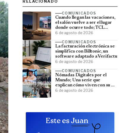
RELACIONADO
COMUNICADOS
Cuando llegan las vacaciones,
el salón vuelve a ser el lugar
donde ocurre todo; TCL
convierte el televisor en el
6 de agosto de 2026
centro del verano
COMUNICADOS
La facturación electrónica se
simplifica con Billtonic, un
software adaptado a Verifactu
6 de agosto de 2026
COMUNICADOS
Nómadas Digitales por el
Mundo; Una serie que
explican cómo viven con su PC
y viajan por el mundo
6 de agosto de 2026