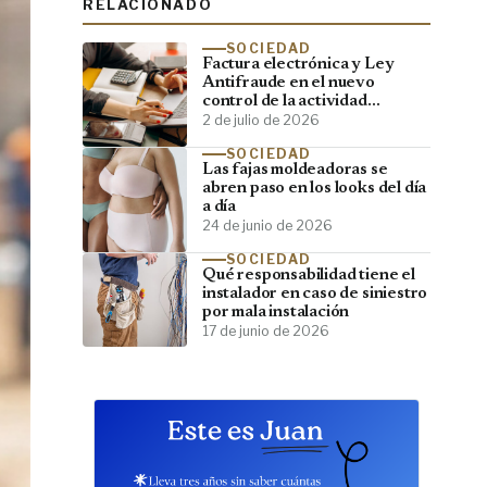
RELACIONADO
SOCIEDAD
Factura electrónica y Ley
Antifraude en el nuevo
control de la actividad
empresarial
2 de julio de 2026
SOCIEDAD
Las fajas moldeadoras se
abren paso en los looks del día
a día
24 de junio de 2026
SOCIEDAD
Qué responsabilidad tiene el
instalador en caso de siniestro
por mala instalación
17 de junio de 2026