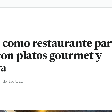
 como restaurante pa
con platos gourmet y
ra
n de lectura