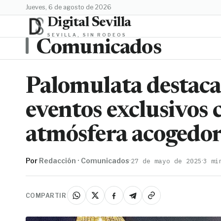
jueves, 6 de agosto de 2026
Digital Sevilla
SEVILLA, SIN RODEOS
Comunicados
Palomulata destaca
eventos exclusivos 
atmósfera acogedo
Por
Redacción · Comunicados
·
·
27 de mayo de 2025
3 mi
COMPARTIR