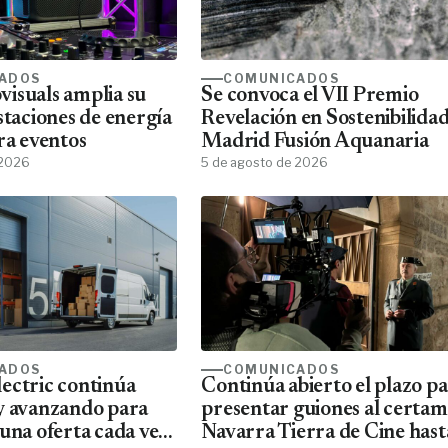
ADOS
COMUNICADOS
isuals amplia su
Se convoca el VII Premio
staciones de energía
Revelación en Sostenibilida
ra eventos
Madrid Fusión Aquanaria
 2026
5 de agosto de 2026
ADOS
COMUNICADOS
ectric continúa
Continúa abierto el plazo p
y avanzando para
presentar guiones al certa
una oferta cada vez
Navarra Tierra de Cine hast