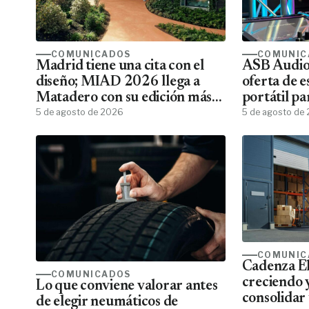
COMUNICADOS
COMUNIC
Madrid tiene una cita con el
ASB Audiov
diseño; MIAD 2026 llega a
oferta de e
Matadero con su edición más
portátil pa
ambiciosa
5 de agosto de 2026
5 de agosto de
COMUNIC
Cadenza El
COMUNICADOS
creciendo 
Lo que conviene valorar antes
consolidar 
de elegir neumáticos de