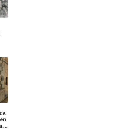
d
ara
men
a el