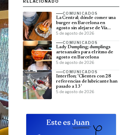
RELACIONADO
COMUNICADOS
La Central; dónde comer una
burger en Barcelona en
agosto sin alejarse de Vía
Laietana
5 de agosto de 2026
COMUNICADOS
Lady Dumpling; dumplings
artesanales para el ritmo de
agosto en Barcelona
5 de agosto de 2026
COMUNICADOS
Interflon; 'Clientes con 28
referencias de lubricante han
pasado a 13'
5 de agosto de 2026