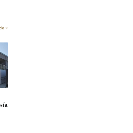
do
sía