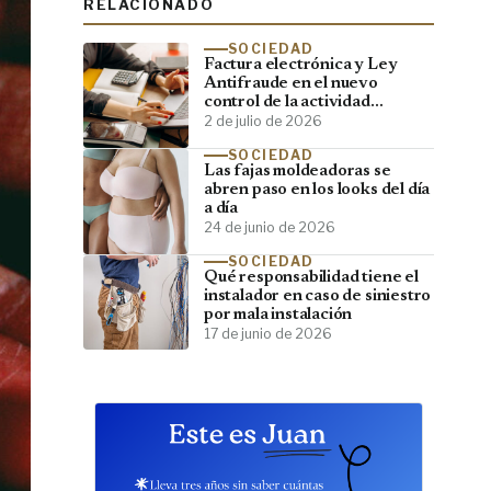
RELACIONADO
SOCIEDAD
Factura electrónica y Ley
Antifraude en el nuevo
control de la actividad
empresarial
2 de julio de 2026
SOCIEDAD
Las fajas moldeadoras se
abren paso en los looks del día
a día
24 de junio de 2026
SOCIEDAD
Qué responsabilidad tiene el
instalador en caso de siniestro
por mala instalación
17 de junio de 2026