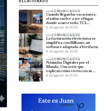
RELACIONADO
COMUNICADOS
Cuando llegan las vacaciones,
el salón vuelve a ser el lugar
donde ocurre todo; TCL
convierte el televisor en el
6 de agosto de 2026
centro del verano
COMUNICADOS
La facturación electrónica se
simplifica con Billtonic, un
software adaptado a Verifactu
6 de agosto de 2026
COMUNICADOS
Nómadas Digitales por el
Mundo; Una serie que
explican cómo viven con su PC
y viajan por el mundo
6 de agosto de 2026