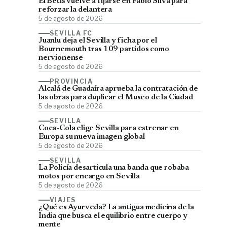
El Betis vuelve a fijarse en Fábio Silva para
reforzar la delantera
5 de agosto de 2026
SEVILLA FC
Juanlu deja el Sevilla y ficha por el
Bournemouth tras 109 partidos como
nervionense
5 de agosto de 2026
PROVINCIA
Alcalá de Guadaíra aprueba la contratación de
las obras para duplicar el Museo de la Ciudad
5 de agosto de 2026
SEVILLA
Coca-Cola elige Sevilla para estrenar en
Europa su nueva imagen global
5 de agosto de 2026
SEVILLA
La Policía desarticula una banda que robaba
motos por encargo en Sevilla
5 de agosto de 2026
VIAJES
¿Qué es Ayurveda? La antigua medicina de la
India que busca el equilibrio entre cuerpo y
mente