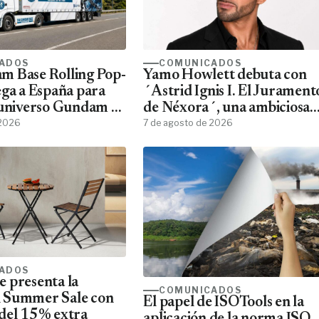
ADOS
COMUNICADOS
m Base Rolling Pop-
Yamo Howlett debuta con
ega a España para
´Astrid Ignis I. El Jurament
 universo Gundam a
de Néxora´, una ambiciosa
ans
 2026
saga de fantasía y ciencia
7 de agosto de 2026
ficción
ADOS
 presenta la
COMUNICADOS
 Summer Sale con
El papel de ISOTools en la
del 15% extra