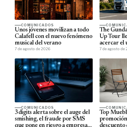
COMUNICADOS
COMUNIC
Unos jóvenes movilizan a todo
The Gunda
Calafell con el nuevo fenómeno
Up Tour ll
musical del verano
acercar el
7 de agosto de 2026
todos los f
7 de agosto de
COMUNICADOS
COMUNIC
3digits alerta sobre el auge del
Top Mueble
smishing, el fraude por SMS
promoción
que pone en riesgo a empresas
descuento 