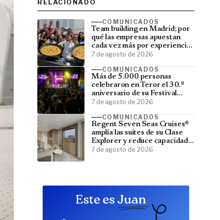
RELACIONADO
COMUNICADOS
Team building en Madrid; por
qué las empresas apuestan
cada vez más por experiencias
que fortalecen sus equipos
7 de agosto de 2026
COMUNICADOS
Más de 5.000 personas
celebraron en Teror el 30.º
aniversario de su Festival
Latino
7 de agosto de 2026
COMUNICADOS
Regent Seven Seas Cruises®
amplía las suites de su Clase
Explorer y reduce capacidad;
menos pasajeros, más espacio
7 de agosto de 2026