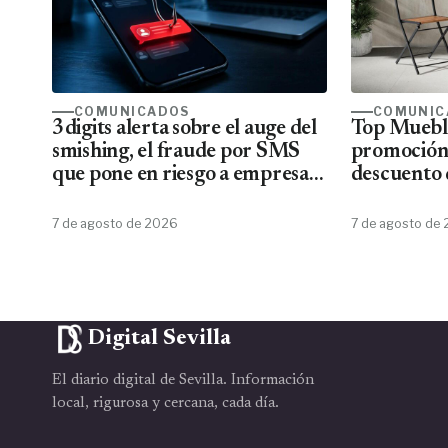
COMUNICADOS
COMUNIC
3digits alerta sobre el auge del
Top Mueble
smishing, el fraude por SMS
promoción
que pone en riesgo a empresas
descuento 
y usuarios
7 de agosto de 2026
7 de agosto de
Digital Sevilla
El diario digital de Sevilla. Información
local, rigurosa y cercana, cada día.