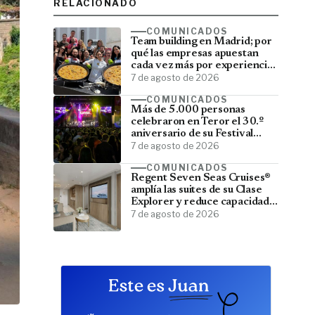
RELACIONADO
COMUNICADOS
Team building en Madrid; por
qué las empresas apuestan
cada vez más por experiencias
que fortalecen sus equipos
7 de agosto de 2026
COMUNICADOS
Más de 5.000 personas
celebraron en Teror el 30.º
aniversario de su Festival
Latino
7 de agosto de 2026
COMUNICADOS
Regent Seven Seas Cruises®
amplía las suites de su Clase
Explorer y reduce capacidad;
menos pasajeros, más espacio
7 de agosto de 2026