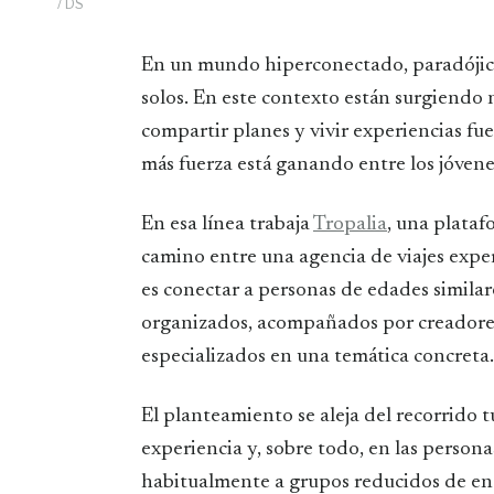
/ DS
En un mundo hiperconectado, paradójicamente cada vez más jóvenes afirman sentirse
solos. En este contexto están surgiendo
compartir planes y vivir experiencias fu
más fuerza está ganando entre los jóvene
En esa línea trabaja
Tropalia
, una plataf
camino entre una agencia de viajes exper
es conectar a personas de edades similare
organizados, acompañados por creadores 
especializados en una temática concreta.
El planteamiento se aleja del recorrido t
experiencia y, sobre todo, en las person
habitualmente a grupos reducidos de ent