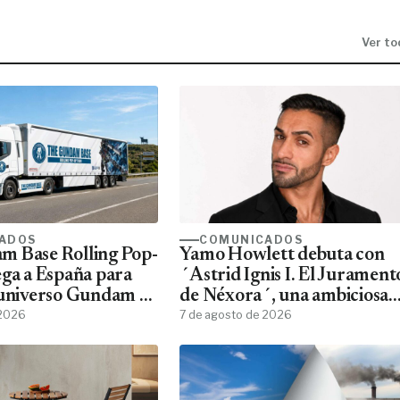
Ver to
ADOS
COMUNICADOS
m Base Rolling Pop-
Yamo Howlett debuta con
ega a España para
´Astrid Ignis I. El Jurament
 universo Gundam a
de Néxora´, una ambiciosa
ans
 2026
saga de fantasía y ciencia
7 de agosto de 2026
ficción