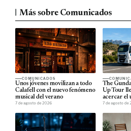
Más sobre Comunicados
COMUNICADOS
COMUNIC
Unos jóvenes movilizan a todo
The Gunda
Calafell con el nuevo fenómeno
Up Tour ll
musical del verano
acercar el
7 de agosto de 2026
todos los f
7 de agosto de