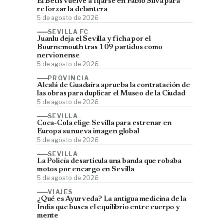
El Betis vuelve a fijarse en Fábio Silva para
reforzar la delantera
5 de agosto de 2026
SEVILLA FC
Juanlu deja el Sevilla y ficha por el
Bournemouth tras 109 partidos como
nervionense
5 de agosto de 2026
PROVINCIA
Alcalá de Guadaíra aprueba la contratación de
las obras para duplicar el Museo de la Ciudad
5 de agosto de 2026
SEVILLA
Coca-Cola elige Sevilla para estrenar en
Europa su nueva imagen global
5 de agosto de 2026
SEVILLA
La Policía desarticula una banda que robaba
motos por encargo en Sevilla
5 de agosto de 2026
VIAJES
¿Qué es Ayurveda? La antigua medicina de la
India que busca el equilibrio entre cuerpo y
mente