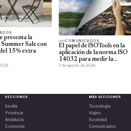
ADOS
 presenta la
COMUNICADOS
 Summer Sale con
El papel de ISOTools en la
del 15% extra
aplicación de la norma ISO
14032 para medir la
 2026
sostenibilidad empresarial
7 de agosto de 2026
SECCIONES
MÁS SECCIONES
Sevilla
Tecnología
Provincia
Viajes
Andalucía
Sociedad
Economía
Comunicados