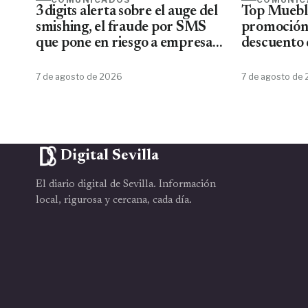
3digits alerta sobre el auge del
Top Mueble
smishing, el fraude por SMS
promoción
que pone en riesgo a empresas
descuento 
y usuarios
7 de agosto de 2026
7 de agosto de
Digital Sevilla
El diario digital de Sevilla. Información
local, rigurosa y cercana, cada día.