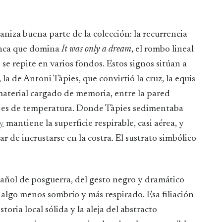
niza buena parte de la colección: la recurrencia
lanca que domina
It was only a dream
, el rombo lineal
e se repite en varios fondos. Estos signos sitúan a
a de Antoni Tàpies, que convirtió la cruz, la equis
material cargado de memoria, entre la pared
ia es de temperatura. Donde Tàpies sedimentaba
y
mantiene la superficie respirable, casi aérea, y
r de incrustarse en la costra. El sustrato simbólico
añol de posguerra, del gesto negro y dramático
n algo menos sombrío y más respirado. Esa filiación
ria local sólida y la aleja del abstracto