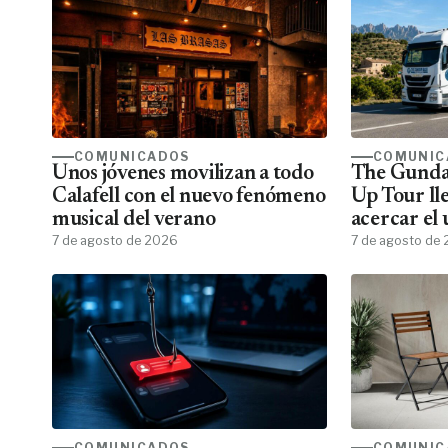
COMUNICADOS
COMUNIC
Unos jóvenes movilizan a todo
The Gunda
Calafell con el nuevo fenómeno
Up Tour ll
musical del verano
acercar el
7 de agosto de 2026
todos los f
7 de agosto de
COMUNICADOS
COMUNIC