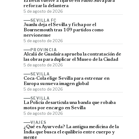
El Betis vuelve a fijarse en Fábio Silva para
reforzar la delantera
5 de agosto de 2026
SEVILLA FC
Juanlu deja el Sevilla y ficha por el
Bournemouth tras 109 partidos como
nervionense
5 de agosto de 2026
PROVINCIA
Alcalá de Guadaíra aprueba la contratación de
las obras para duplicar el Museo de la Ciudad
5 de agosto de 2026
SEVILLA
Coca-Cola elige Sevilla para estrenar en
Europa su nueva imagen global
5 de agosto de 2026
SEVILLA
La Policía desarticula una banda que robaba
motos por encargo en Sevilla
5 de agosto de 2026
VIAJES
¿Qué es Ayurveda? La antigua medicina de la
India que busca el equilibrio entre cuerpo y
mente