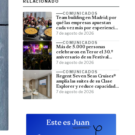
RELACIONADO
COMUNICADOS
Team building en Madrid; por
qué las empresas apuestan
cada vez más por experiencias
que fortalecen sus equipos
7 de agosto de 2026
COMUNICADOS
Más de 5.000 personas
celebraron en Teror el 30.º
aniversario de su Festival
Latino
7 de agosto de 2026
COMUNICADOS
Regent Seven Seas Cruises®
amplía las suites de su Clase
Explorer y reduce capacidad;
menos pasajeros, más espacio
7 de agosto de 2026