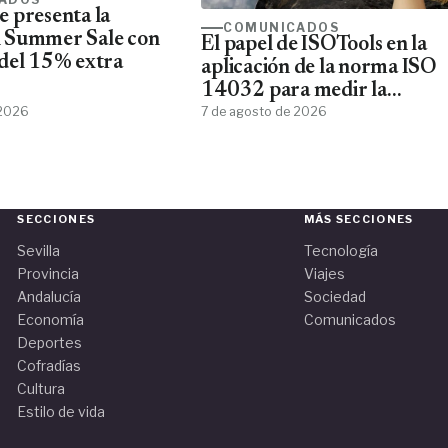
 presenta la
COMUNICADOS
 Summer Sale con
El papel de ISOTools en la
del 15% extra
aplicación de la norma ISO
14032 para medir la
 2026
sostenibilidad empresarial
7 de agosto de 2026
SECCIONES
MÁS SECCIONES
Sevilla
Tecnología
Provincia
Viajes
Andalucía
Sociedad
Economía
Comunicados
Deportes
Cofradías
Cultura
Estilo de vida