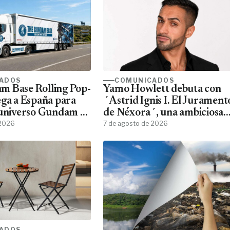
ADOS
COMUNICADOS
m Base Rolling Pop-
Yamo Howlett debuta con
ega a España para
´Astrid Ignis I. El Jurament
 universo Gundam a
de Néxora´, una ambiciosa
ans
 2026
saga de fantasía y ciencia
7 de agosto de 2026
ficción
ADOS