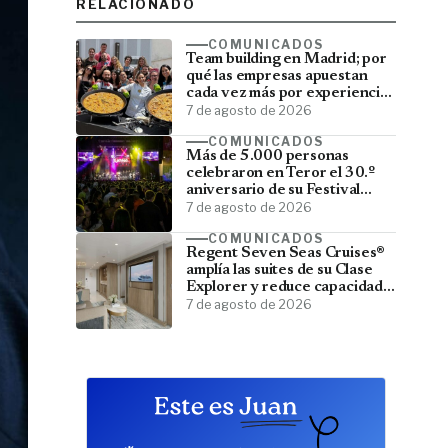
RELACIONADO
COMUNICADOS
Team building en Madrid; por
qué las empresas apuestan
cada vez más por experiencias
que fortalecen sus equipos
7 de agosto de 2026
COMUNICADOS
Más de 5.000 personas
celebraron en Teror el 30.º
aniversario de su Festival
Latino
7 de agosto de 2026
COMUNICADOS
Regent Seven Seas Cruises®
amplía las suites de su Clase
Explorer y reduce capacidad;
menos pasajeros, más espacio
7 de agosto de 2026