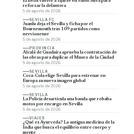
El Betis vuelve a fijarse en Fábio Silva para
reforzar la delantera
5 de agosto de 2026
SEVILLA FC
Juanlu deja el Sevilla y ficha por el
Bournemouth tras 109 partidos como
nervionense
5 de agosto de 2026
PROVINCIA
Alcalá de Guadaíra aprueba la contratación de
las obras para duplicar el Museo de la Ciudad
5 de agosto de 2026
SEVILLA
Coca-Cola elige Sevilla para estrenar en
Europa su nueva imagen global
5 de agosto de 2026
SEVILLA
La Policía desarticula una banda que robaba
motos por encargo en Sevilla
5 de agosto de 2026
VIAJES
¿Qué es Ayurveda? La antigua medicina de la
India que busca el equilibrio entre cuerpo y
mente