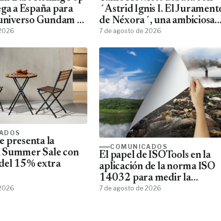
ega a España para
´Astrid Ignis I. El Jurament
 universo Gundam a
de Néxora´, una ambiciosa
ans
 2026
saga de fantasía y ciencia
7 de agosto de 2026
ficción
ADOS
 presenta la
COMUNICADOS
 Summer Sale con
El papel de ISOTools en la
del 15% extra
aplicación de la norma ISO
14032 para medir la
 2026
sostenibilidad empresarial
7 de agosto de 2026