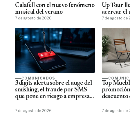
Calafell con el nuevo fenómeno
Up Tour ll
musical del verano
acercar el
7 de agosto de 2026
todos los f
7 de agosto de
COMUNICADOS
COMUNIC
3digits alerta sobre el auge del
Top Mueble
smishing, el fraude por SMS
promoción
que pone en riesgo a empresas
descuento 
y usuarios
7 de agosto de 2026
7 de agosto de