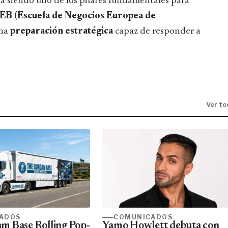
úa siendo uno de los pilares fundamentales para
B (Escuela de Negocios Europea de
una
preparación
estratégica
capaz de responder a
Ver to
ADOS
COMUNICADOS
m Base Rolling Pop-
Yamo Howlett debuta con