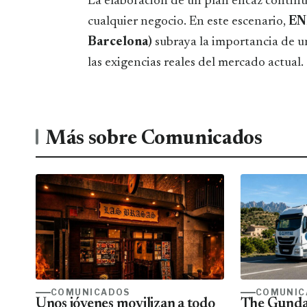
La elaboración de un plan eficaz contin
cualquier negocio. En este escenario,
ENE
Barcelona)
subraya la importancia de 
las exigencias reales del mercado actual.
Más sobre Comunicados
COMUNICADOS
COMUNIC
Unos jóvenes movilizan a todo
The Gunda