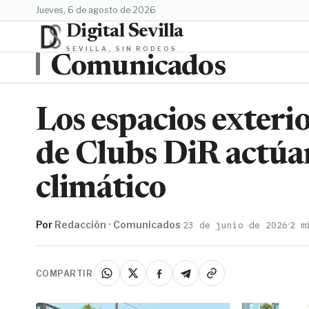
jueves, 6 de agosto de 2026
Digital Sevilla
SEVILLA, SIN RODEOS
Comunicados
Los espacios exterio
de Clubs DiR actúa
climático
Por
Redacción · Comunicados
·
·
23 de junio de 2026
2 m
COMPARTIR