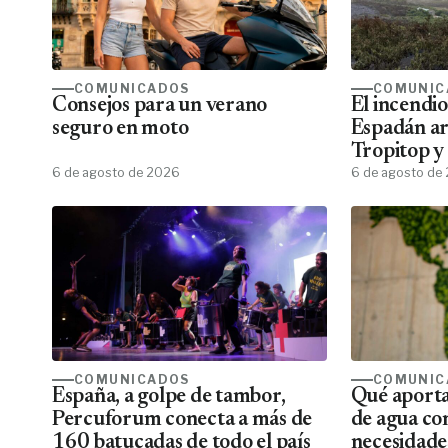
COMUNICADOS
COMUNIC
Consejos para un verano
El incendio
seguro en moto
Espadán arr
Tropitop y
6 de agosto de 2026
de recuper
6 de agosto de
COMUNICADOS
COMUNIC
España, a golpe de tambor,
Qué aporta
Percuforum conecta a más de
de agua co
160 batucadas de todo el país
necesidades