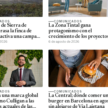
ADOS
COMUNICADOS
 de Sierra de
La Zona Tintal gana
asa la finca de
protagonismo con el
 activa una campaña
crecimiento de los proyecto
ación
 2026
de vivienda
6 de agosto de 2026
ADOS
COMUNICADOS
 una marca global
La Central; dónde comer u
mo Culligan a las
burger en Barcelona en ago
 actuales de las
sin alejarse de Vía Laietana