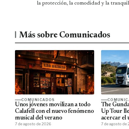
la protección, la comodidad y la tranqui
Más sobre Comunicados
COMUNICADOS
COMUNIC
Unos jóvenes movilizan a todo
The Gunda
Calafell con el nuevo fenómeno
Up Tour ll
musical del verano
acercar el
7 de agosto de 2026
todos los f
7 de agosto de