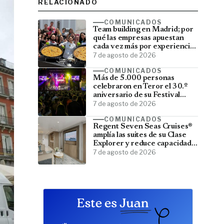
RELACIONADO
COMUNICADOS
Team building en Madrid; por
qué las empresas apuestan
cada vez más por experiencias
que fortalecen sus equipos
7 de agosto de 2026
COMUNICADOS
Más de 5.000 personas
celebraron en Teror el 30.º
aniversario de su Festival
Latino
7 de agosto de 2026
COMUNICADOS
Regent Seven Seas Cruises®
amplía las suites de su Clase
Explorer y reduce capacidad;
menos pasajeros, más espacio
7 de agosto de 2026