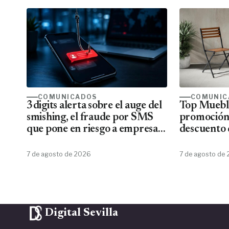
COMUNICADOS
COMUNIC
3digits alerta sobre el auge del
Top Mueble
smishing, el fraude por SMS
promoción
que pone en riesgo a empresas
descuento 
y usuarios
7 de agosto de 2026
7 de agosto de
Digital Sevilla