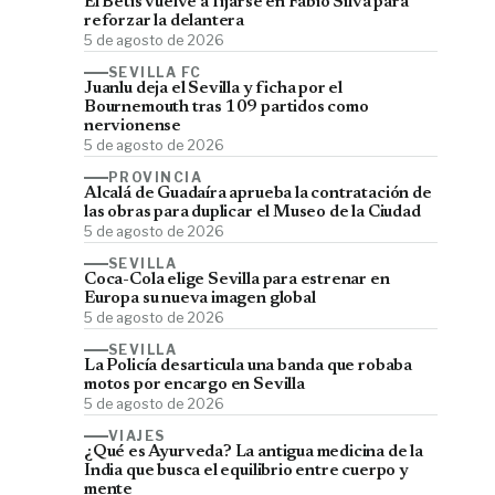
El Betis vuelve a fijarse en Fábio Silva para
reforzar la delantera
5 de agosto de 2026
SEVILLA FC
Juanlu deja el Sevilla y ficha por el
Bournemouth tras 109 partidos como
nervionense
5 de agosto de 2026
PROVINCIA
Alcalá de Guadaíra aprueba la contratación de
las obras para duplicar el Museo de la Ciudad
5 de agosto de 2026
SEVILLA
Coca-Cola elige Sevilla para estrenar en
Europa su nueva imagen global
5 de agosto de 2026
SEVILLA
La Policía desarticula una banda que robaba
motos por encargo en Sevilla
5 de agosto de 2026
VIAJES
¿Qué es Ayurveda? La antigua medicina de la
India que busca el equilibrio entre cuerpo y
mente