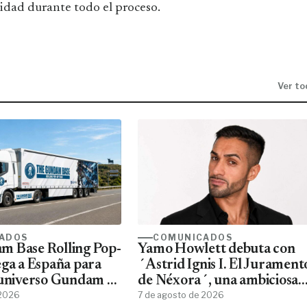
lidad durante todo el proceso.
Ver to
ADOS
COMUNICADOS
m Base Rolling Pop-
Yamo Howlett debuta con
ega a España para
´Astrid Ignis I. El Jurament
 universo Gundam a
de Néxora´, una ambiciosa
ans
 2026
saga de fantasía y ciencia
7 de agosto de 2026