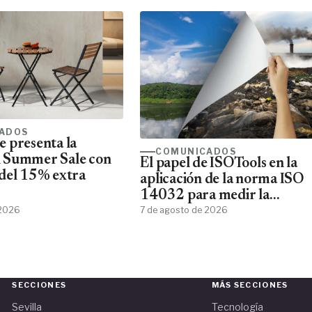
ficción
ADOS
 presenta la
COMUNICADOS
 Summer Sale con
El papel de ISOTools en la
del 15% extra
aplicación de la norma ISO
14032 para medir la
 2026
sostenibilidad empresarial
7 de agosto de 2026
SECCIONES
MÁS SECCIONES
Sevilla
Tecnología