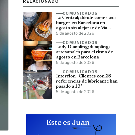
RELACIONADO
COMUNICADOS
La Central; dónde comer una
burger en Barcelona en
agosto sin alejarse de Vía
Laietana
5 de agosto de 2026
COMUNICADOS
Lady Dumpling; dumplings
artesanales para el ritmo de
agosto en Barcelona
5 de agosto de 2026
COMUNICADOS
Interflon; 'Clientes con 28
referencias de lubricante han
pasado a 13'
5 de agosto de 2026