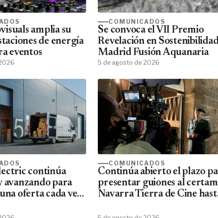
ADOS
COMUNICADOS
isuals amplia su
Se convoca el VII Premio
staciones de energía
Revelación en Sostenibilida
ra eventos
Madrid Fusión Aquanaria
 2026
5 de agosto de 2026
ADOS
COMUNICADOS
ectric continúa
Continúa abierto el plazo p
y avanzando para
presentar guiones al certa
una oferta cada vez
Navarra Tierra de Cine hast
ta de material
10 de agosto
Schneider
 2026
5 de agosto de 2026