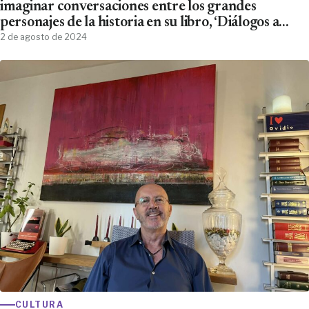
imaginar conversaciones entre los grandes
personajes de la historia en su libro, ‘Diálogos a
destiempo. 8 relatos’
2 de agosto de 2024
CULTURA