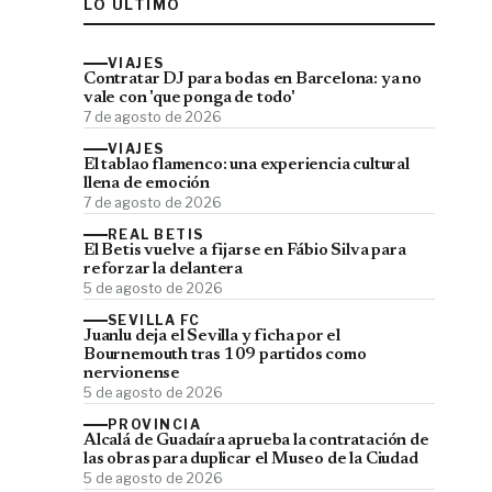
LO ÚLTIMO
VIAJES
Contratar DJ para bodas en Barcelona: ya no
vale con 'que ponga de todo'
7 de agosto de 2026
VIAJES
El tablao flamenco: una experiencia cultural
llena de emoción
7 de agosto de 2026
REAL BETIS
El Betis vuelve a fijarse en Fábio Silva para
reforzar la delantera
5 de agosto de 2026
SEVILLA FC
Juanlu deja el Sevilla y ficha por el
Bournemouth tras 109 partidos como
nervionense
5 de agosto de 2026
PROVINCIA
Alcalá de Guadaíra aprueba la contratación de
las obras para duplicar el Museo de la Ciudad
5 de agosto de 2026