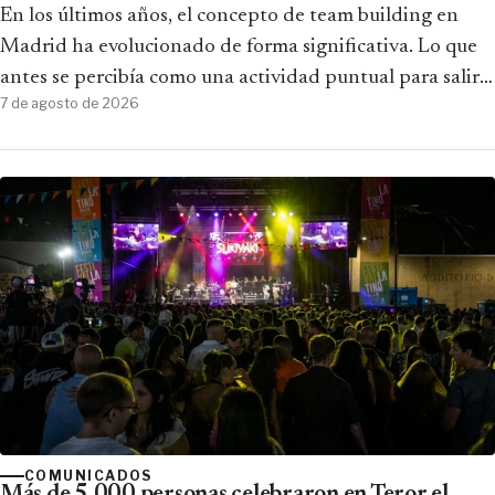
fortalecen sus equipos
En los últimos años, el concepto de team building en
Madrid ha evolucionado de forma significativa. Lo que
antes se percibía como una actividad puntual para salir
7 de agosto de 2026
de la oficina…
COMUNICADOS