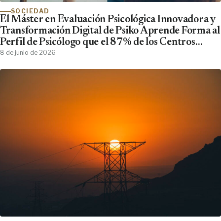
SOCIEDAD
El Máster en Evaluación Psicológica Innovadora y
Transformación Digital de Psiko Aprende Forma al
Perfil de Psicólogo que el 87% de los Centros
Clínicos Demanda y No Encuentra
8 de junio de 2026