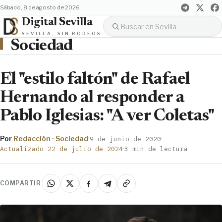
sábado, 8 de agosto de 2026
Digital Sevilla
SEVILLA, SIN RODEOS
Sociedad
El "estilo faltón" de Rafael
Hernando al responder a
Pablo Iglesias: "A ver Coletas"
Por
Redacción · Sociedad
·
·
9 de junio de 2020
·
Actualizado 22 de julio de 2024
3 min de lectura
COMPARTIR