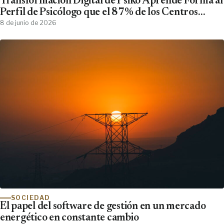
Transformación Digital de Psiko Aprende Forma al
Perfil de Psicólogo que el 87% de los Centros
Clínicos Demanda y No Encuentra
8 de junio de 2026
SOCIEDAD
El papel del software de gestión en un mercado
energético en constante cambio