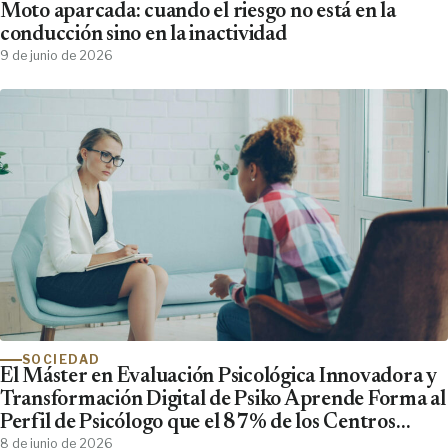
Moto aparcada: cuando el riesgo no está en la
conducción sino en la inactividad
9 de junio de 2026
SOCIEDAD
El Máster en Evaluación Psicológica Innovadora y
Transformación Digital de Psiko Aprende Forma al
Perfil de Psicólogo que el 87% de los Centros
Clínicos Demanda y No Encuentra
8 de junio de 2026