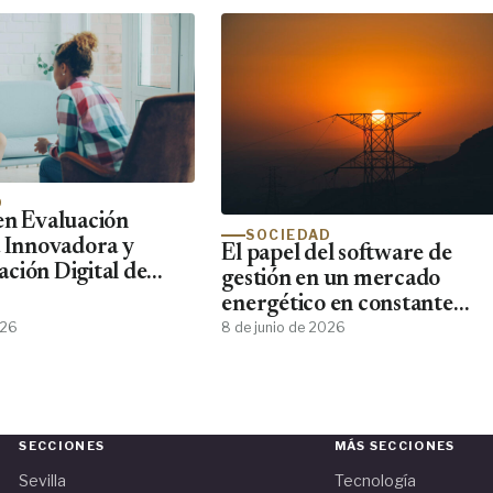
D
en Evaluación
SOCIEDAD
a Innovadora y
El papel del software de
ción Digital de
gestión en un mercado
nde Forma al Perfil
energético en constante
o que el 87% de los
cambio
026
8 de junio de 2026
ínicos Demanda y
tra
SECCIONES
MÁS SECCIONES
Sevilla
Tecnología