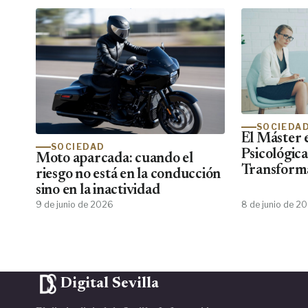
SOCIEDA
El Máster 
SOCIEDAD
Psicológic
Moto aparcada: cuando el
Transforma
riesgo no está en la conducción
Psiko Apre
sino en la inactividad
de Psicólog
9 de junio de 2026
8 de junio de 2
Centros Cl
No Encuen
Digital Sevilla