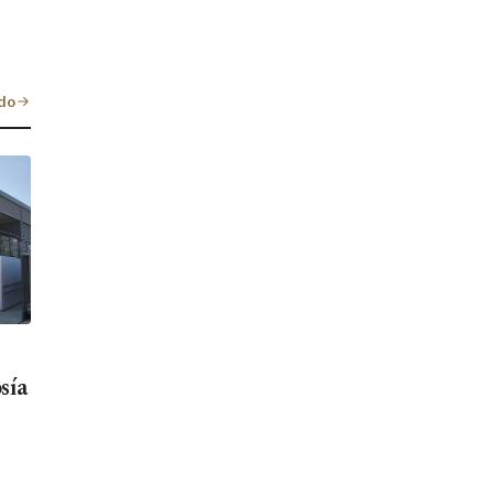
do
sía