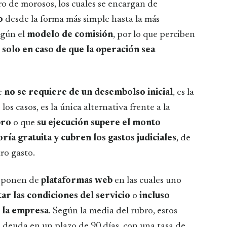
ro de morosos, los cuales se encargan de
o
desde la forma más simple hasta la más
egún el
modelo de comisión
, por lo que perciben
l
solo en caso de que la operación sea
ue
no se requiere de un desembolso inicial
, es la
os casos, es la única alternativa frente a la
bro
o que
su ejecución supere el monto
oría gratuita y cubren los gastos judiciales
, de
ro gasto.
disponen de
plataformas web
en las cuales uno
atar las condiciones del servicio
o
incluso
 la empresa
. Según la media del rubro, estos
 deuda en un plazo de 90 días, con una tasa de