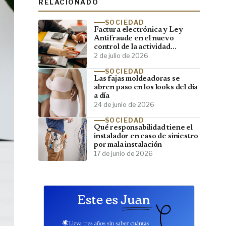
RELACIONADO
SOCIEDAD
Factura electrónica y Ley
Antifraude en el nuevo
control de la actividad
empresarial
2 de julio de 2026
SOCIEDAD
Las fajas moldeadoras se
abren paso en los looks del día
a día
24 de junio de 2026
SOCIEDAD
Qué responsabilidad tiene el
instalador en caso de siniestro
por mala instalación
17 de junio de 2026