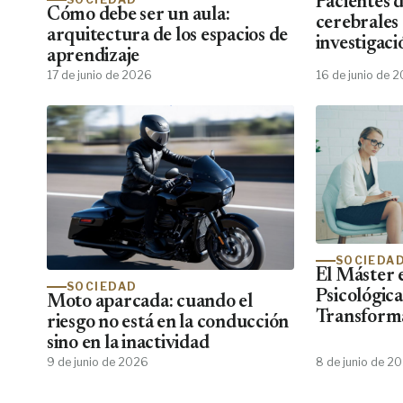
Pacientes 
Cómo debe ser un aula:
cerebrales
arquitectura de los espacios de
investigaci
aprendizaje
emocional
17 de junio de 2026
16 de junio de 
SOCIEDA
El Máster 
SOCIEDAD
Psicológic
Moto aparcada: cuando el
Transforma
riesgo no está en la conducción
Psiko Apre
sino en la inactividad
de Psicólog
9 de junio de 2026
8 de junio de 2
Centros Cl
No Encuen