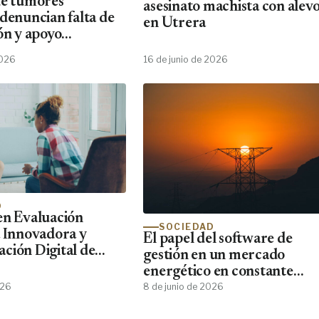
de tumores
asesinato machista con alevo
 denuncian falta de
en Utrera
ón y apoyo
2026
16 de junio de 2026
D
en Evaluación
SOCIEDAD
a Innovadora y
El papel del software de
ción Digital de
gestión en un mercado
nde Forma al Perfil
energético en constante
o que el 87% de los
cambio
026
8 de junio de 2026
ínicos Demanda y
tra