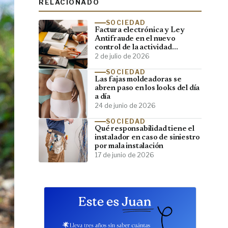
RELACIONADO
SOCIEDAD
Factura electrónica y Ley
Antifraude en el nuevo
control de la actividad
empresarial
2 de julio de 2026
SOCIEDAD
Las fajas moldeadoras se
abren paso en los looks del día
a día
24 de junio de 2026
SOCIEDAD
Qué responsabilidad tiene el
instalador en caso de siniestro
por mala instalación
17 de junio de 2026