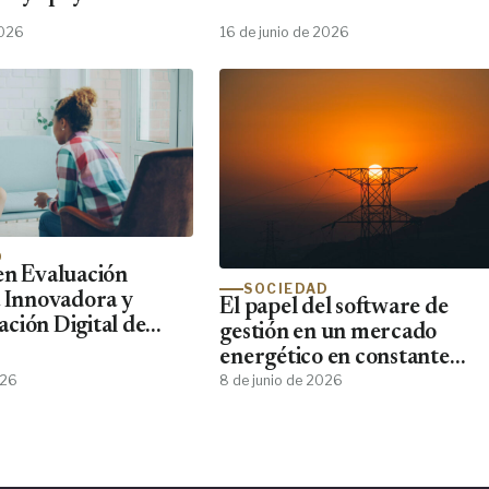
2026
16 de junio de 2026
D
en Evaluación
SOCIEDAD
a Innovadora y
El papel del software de
ción Digital de
gestión en un mercado
nde Forma al Perfil
energético en constante
o que el 87% de los
cambio
026
8 de junio de 2026
ínicos Demanda y
tra