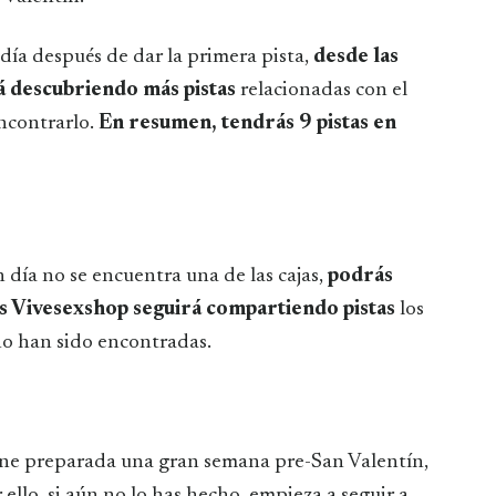
día después de dar la primera pista,
desde las
á descubriendo más pistas
relacionadas con el
encontrarlo.
En resumen, tendrás 9 pistas en
 día no se encuentra una de las cajas,
podrás
ues Vivesexshop seguirá compartiendo pistas
los
 no han sido encontradas.
iene preparada una gran semana pre-San Valentín,
r ello, si aún no lo has hecho, empieza a seguir a