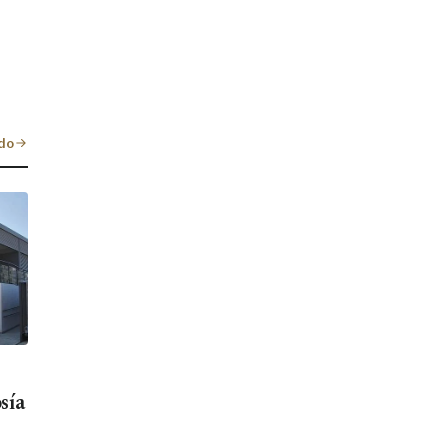
do
sía