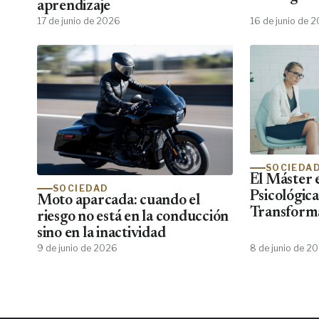
aprendizaje
emocional
17 de junio de 2026
16 de junio de 
SOCIEDA
El Máster 
SOCIEDAD
Psicológic
Moto aparcada: cuando el
Transforma
riesgo no está en la conducción
Psiko Apre
sino en la inactividad
de Psicólog
9 de junio de 2026
8 de junio de 2
Centros Cl
No Encuen