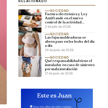
RELACIONADO
SOCIEDAD
Factura electrónica y Ley
Antifraude en el nuevo
control de la actividad
empresarial
2 de julio de 2026
SOCIEDAD
Las fajas moldeadoras se
abren paso en los looks del día
a día
24 de junio de 2026
SOCIEDAD
Qué responsabilidad tiene el
instalador en caso de siniestro
por mala instalación
17 de junio de 2026