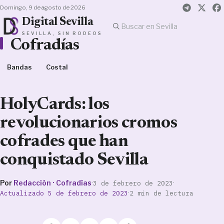
domingo, 9 de agosto de 2026
Digital Sevilla
SEVILLA, SIN RODEOS
Cofradías
Bandas
Costal
HolyCards: los
revolucionarios cromos
cofrades que han
conquistado Sevilla
Por
Redacción · Cofradías
·
·
3 de febrero de 2023
·
Actualizado 5 de febrero de 2023
2 min de lectura