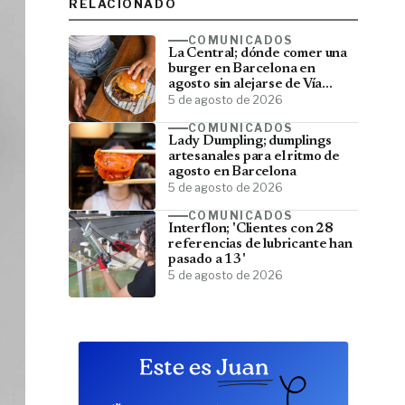
RELACIONADO
COMUNICADOS
La Central; dónde comer una
burger en Barcelona en
agosto sin alejarse de Vía
Laietana
5 de agosto de 2026
COMUNICADOS
Lady Dumpling; dumplings
artesanales para el ritmo de
agosto en Barcelona
5 de agosto de 2026
COMUNICADOS
Interflon; 'Clientes con 28
referencias de lubricante han
pasado a 13'
5 de agosto de 2026