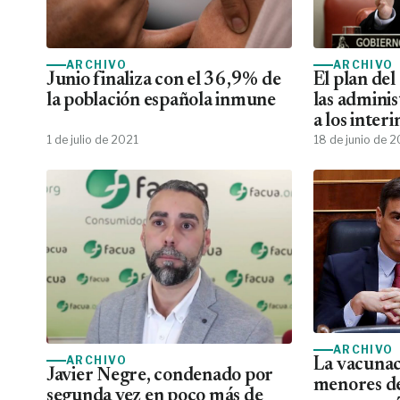
ARCHIVO
ARCHIVO
Junio finaliza con el 36,9% de
El plan de
la población española inmune
las adminis
a los inter
en fijos
1 de julio de 2021
18 de junio de 
ARCHIVO
ARCHIVO
La vacunac
Javier Negre, condenado por
menores d
segunda vez en poco más de