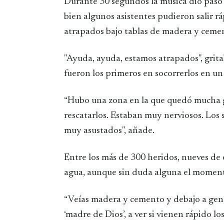
Durante 30 segundos la música dio paso al 
bien algunos asistentes pudieron salir r
atrapados bajo tablas de madera y ceme
"Ayuda, ayuda, estamos atrapados", gritab
fueron los primeros en socorrerlos en u
“Hubo una zona en la que quedó mucha 
rescatarlos. Estaban muy nerviosos. Los s
muy asustados", añade.
Entre los más de 300 heridos, nueves de 
agua, aunque sin duda alguna el momento
“Veías madera y cemento y debajo a gen
‘madre de Dios’, a ver si vienen rápido lo