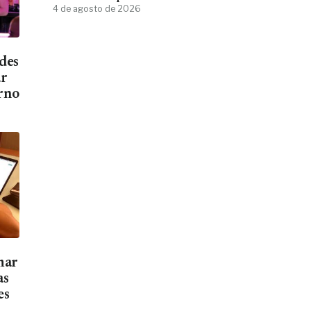
4 de agosto de 2026
des
ar
urno
mar
as
es