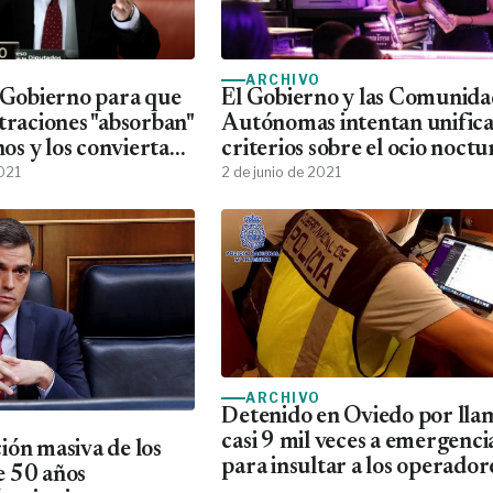
ARCHIVO
l Gobierno para que
El Gobierno y las Comunida
traciones "absorban"
Autónomas intentan unific
inos y los conviertan
criterios sobre el ocio noct
2021
2 de junio de 2021
ARCHIVO
Detenido en Oviedo por lla
casi 9 mil veces a emergenci
ión masiva de los
para insultar a los operador
e 50 años