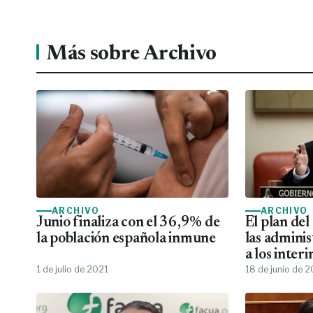
Más sobre Archivo
ARCHIVO
ARCHIVO
Junio finaliza con el 36,9% de
El plan de
la población española inmune
las adminis
a los inter
en fijos
1 de julio de 2021
18 de junio de 