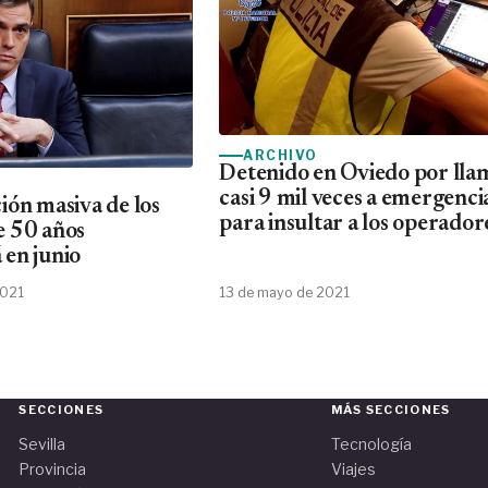
ARCHIVO
Detenido en Oviedo por lla
casi 9 mil veces a emergenci
ión masiva de los
para insultar a los operador
e 50 años
en junio
2021
13 de mayo de 2021
SECCIONES
MÁS SECCIONES
Sevilla
Tecnología
Provincia
Viajes