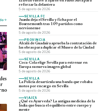
El Betis vuelve a fijarse en Fábio Silva para
reforzar la delantera
5 de agosto de 2026
SEVILLA FC
do
Juanlu deja el Sevilla y ficha por el
Bournemouth tras 109 partidos como
nervionense
5 de agosto de 2026
PROVINCIA
Alcalá de Guadaíra aprueba la contratación de
las obras para duplicar el Museo de la Ciudad
5 de agosto de 2026
SEVILLA
Coca-Cola elige Sevilla para estrenar en
Europa su nueva imagen global
5 de agosto de 2026
des
SEVILLA
La Policía desarticula una banda que robaba
ar
motos por encargo en Sevilla
urno
5 de agosto de 2026
VIAJES
¿Qué es Ayurveda? La antigua medicina de la
India que busca el equilibrio entre cuerpo y
mente