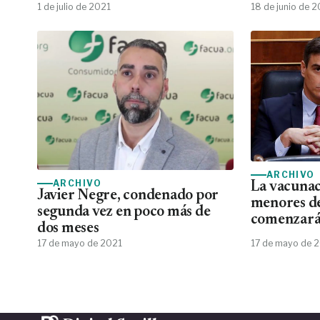
en fijos
1 de julio de 2021
18 de junio de 
ARCHIVO
ARCHIVO
La vacunac
Javier Negre, condenado por
menores d
segunda vez en poco más de
comenzará 
dos meses
17 de mayo de 2021
17 de mayo de 