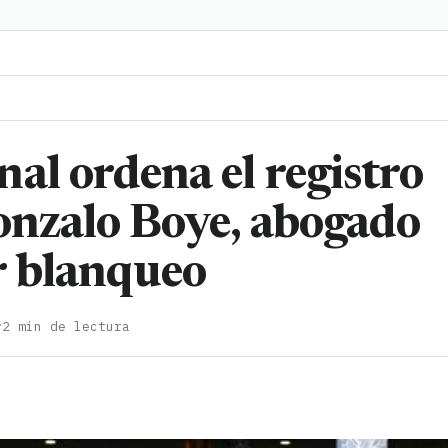
al ordena el registro
Gonzalo Boye, abogado
r blanqueo
·
2 min de lectura