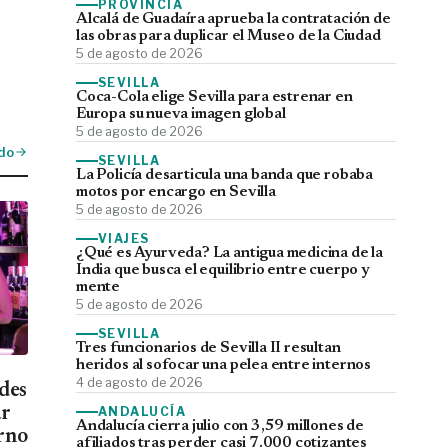
PROVINCIA
Alcalá de Guadaíra aprueba la contratación de
las obras para duplicar el Museo de la Ciudad
5 de agosto de 2026
SEVILLA
Coca-Cola elige Sevilla para estrenar en
Europa su nueva imagen global
5 de agosto de 2026
do
SEVILLA
La Policía desarticula una banda que robaba
motos por encargo en Sevilla
5 de agosto de 2026
VIAJES
¿Qué es Ayurveda? La antigua medicina de la
India que busca el equilibrio entre cuerpo y
mente
5 de agosto de 2026
SEVILLA
Tres funcionarios de Sevilla II resultan
heridos al sofocar una pelea entre internos
4 de agosto de 2026
des
ar
ANDALUCÍA
Andalucía cierra julio con 3,59 millones de
urno
afiliados tras perder casi 7.000 cotizantes