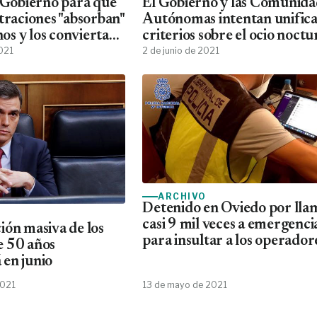
l Gobierno para que
El Gobierno y las Comunida
traciones "absorban"
Autónomas intentan unific
inos y los conviertan
criterios sobre el ocio noct
2021
2 de junio de 2021
ARCHIVO
Detenido en Oviedo por lla
casi 9 mil veces a emergenci
ión masiva de los
para insultar a los operador
e 50 años
en junio
2021
13 de mayo de 2021