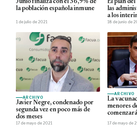
Junio finaliza con el 36,9% de
El plan de
la población española inmune
las adminis
a los inter
en fijos
1 de julio de 2021
18 de junio de 
ARCHIVO
ARCHIVO
La vacunac
Javier Negre, condenado por
menores d
segunda vez en poco más de
comenzará 
dos meses
17 de mayo de 2021
17 de mayo de 