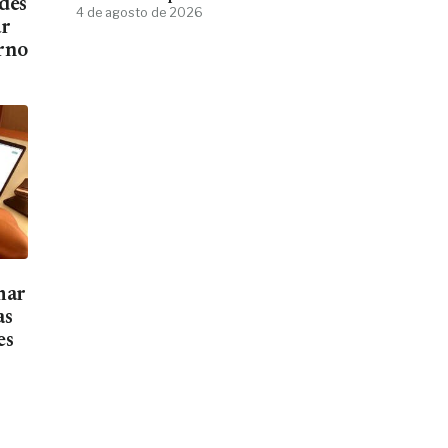
des
4 de agosto de 2026
ar
urno
mar
as
es